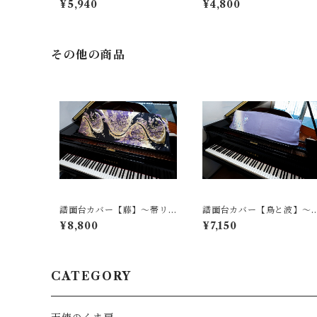
¥5,940
¥4,800
工×ゴルフマーカー＞
その他の商品
譜面台カバー【藤】〜帯リ
譜面台カバー【鳥と波】〜
メイク〜
着物リメイク〜
¥8,800
¥7,150
CATEGORY