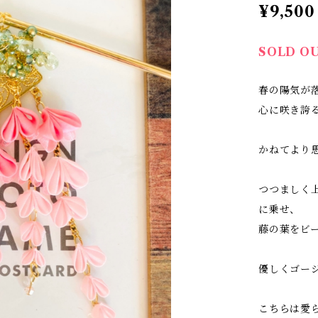
¥9,500
SOLD O
春の陽気が
心に咲き誇
かねてより
つつましく
に乗せ、
藤の葉をビ
優しくゴー
こちらは愛