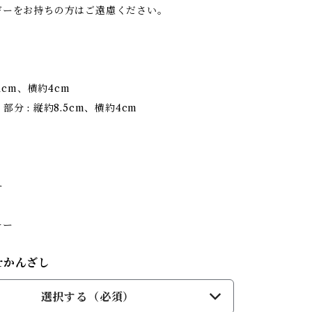
ギーをお持ちの方はご遠慮ください。
11cm、横約4cm
分 : 縦約8.5cm、横約4cm
ー
キー
rかんざし
選択する（必須）