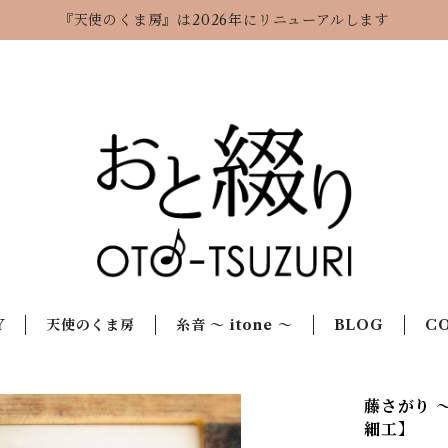
『天使のくま房』は2026年にリニューアルします
Y
天使のくま房
糸音 ～ itone ～
BLOG
C
藤さがり 
細工】