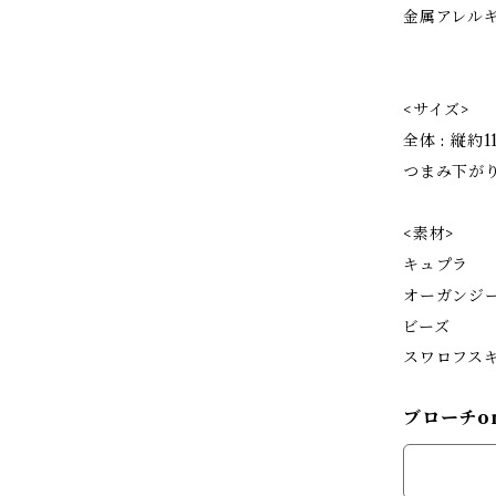
金属アレル
<サイズ>
全体 : 縦約
つまみ下がり部
<素材>
キュプラ
オーガンジ
ビーズ
スワロフス
ブローチo