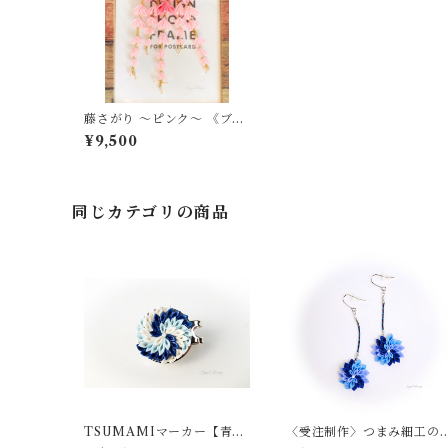
藤さがり 〜ピンク〜 《ブロ
ーチorかんざし》【つまみ
¥9,500
細工】
同じカテゴリの商品
TSUMAMIマーカー【青グ
〈受注制作〉つまみ細工の
ラデーション】＜つまみ細
《2022冬カラー》ピアス