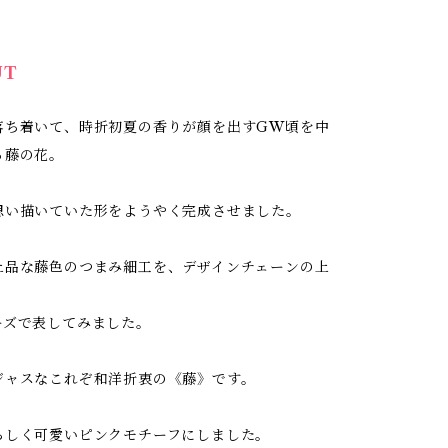
UT
落ち着いて、時折初夏の香りが顔を出すGW頃を中
る藤の花。
思い描いていた形をようやく完成させました。
上品な藤色のつまみ細工を、デザインチェーンの上
ーズで表してみました。
ジャスなこれぞ和洋折衷の《藤》です。
らしく可愛いピンクモチーフにしました。