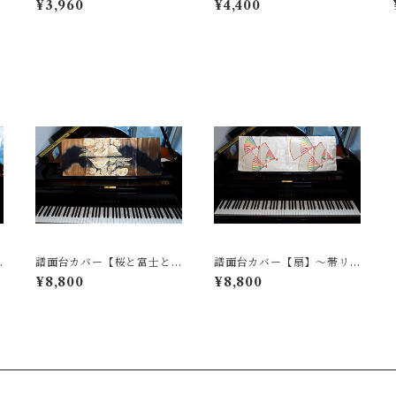
¥3,960
¥4,400
譜面台カバー【桜と富士と
譜面台カバー【扇】〜帯リ
波】〜帯リメイク〜
メイク〜
¥8,800
¥8,800