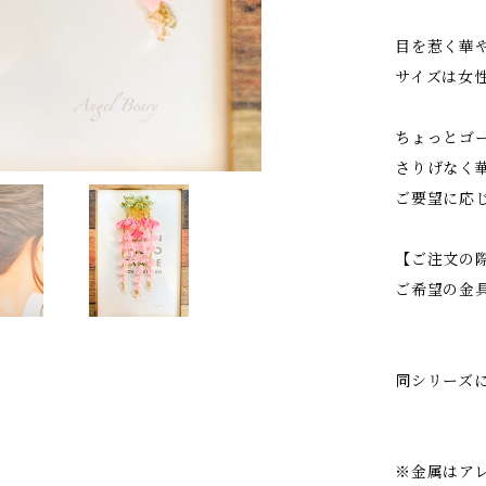
目を惹く華
サイズは女
ちょっとゴ
さりげなく
ご要望に応
【ご注文の
ご希望の金
同シリーズ
※金属はア