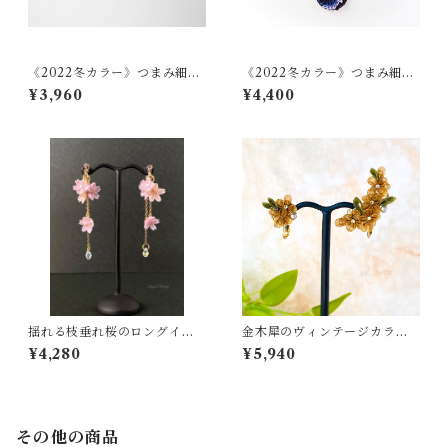
《2022冬カラー》つまみ細工
《2022冬カラー》つまみ細工
の羽織紐 C
の羽織紐 A
¥3,960
¥4,400
揺れる枝垂れ桜のロングイヤ
金木犀のヴィンテージカラ
リング 【つまみ細工】
ー・イヤリング 【つまみ細
¥4,280
¥5,940
工】
その他の商品