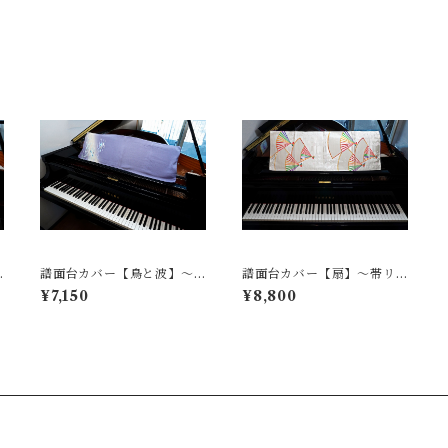
譜面台カバー【鳥と波】〜
譜面台カバー【扇】〜帯リ
着物リメイク〜
メイク〜
¥7,150
¥8,800