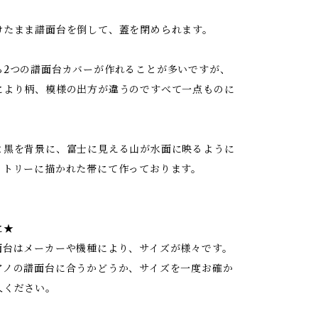
けたまま譜面台を倒して、蓋を閉められます。
ら2つの譜面台カバーが作れることが多いですが、
により柄、模様の出方が違うのですべて一点ものに
と黒を背景に、富士に見える山が水面に映るように
メトリーに描かれた帯にて作っております。
に★
面台はメーカーや機種により、サイズが様々です。
アノの譜面台に合うかどうか、サイズを一度お確か
入ください。