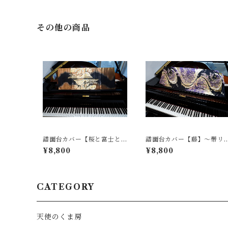
その他の商品
譜面台カバー【桜と富士と
譜面台カバー【藤】〜帯リ
波】〜帯リメイク〜
メイク〜
¥8,800
¥8,800
CATEGORY
天使のくま房