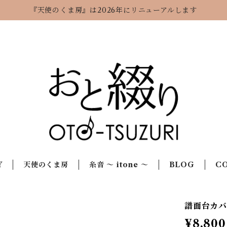
『天使のくま房』は2026年にリニューアルします
Y
天使のくま房
糸音 ～ itone ～
BLOG
C
譜面台カ
¥8,800