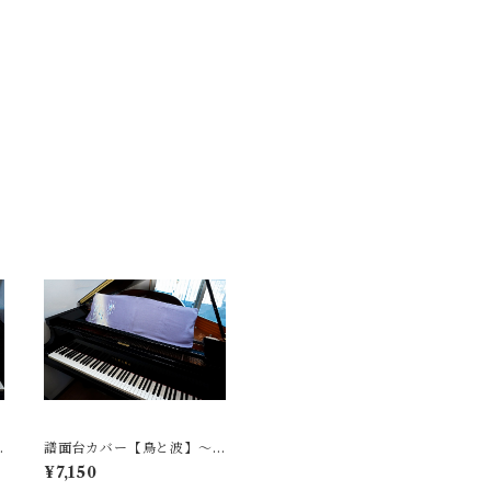
譜面台カバー【鳥と波】〜
着物リメイク〜
¥7,150