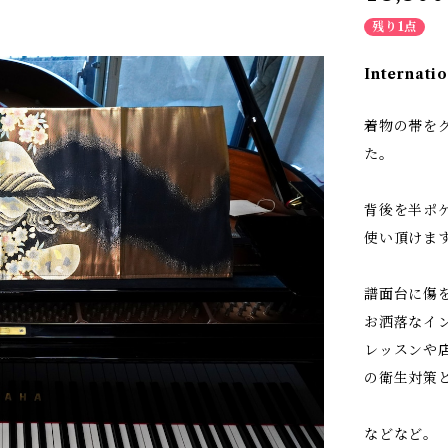
残り1点
Internatio
着物の帯を
た。
背後を半ポ
使い頂けま
譜面台に傷
お洒落なイ
レッスンや
の衛生対策
などなど。