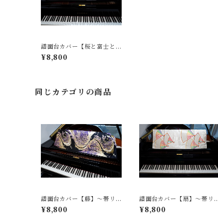
譜面台カバー【桜と富士と
波】〜帯リメイク〜
¥8,800
同じカテゴリの商品
譜面台カバー【藤】〜帯リ
譜面台カバー【扇】〜帯リ
メイク〜
メイク〜
¥8,800
¥8,800