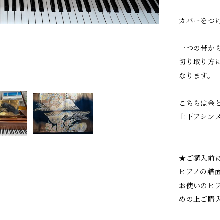
カバーをつ
一つの帯か
切り取り方
なります。
こちらは金
上下アシン
★ご購入前
ピアノの譜
お使いのピ
めの上ご購